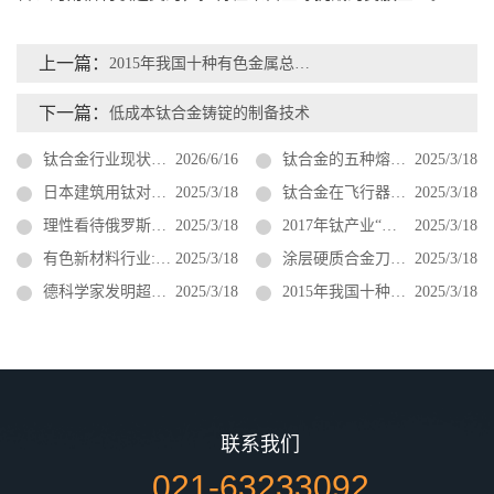
上一篇：
2015年我国十种有色金属总产量同比增5.8%
下一篇：
低成本钛合金铸锭的制备技术
钛合金行业现状与未来趋势（2026年最新）
2026/6/16
钛合金的五种熔炼方法
2025/3/18
日本建筑用钛对我国建筑用钛发展的启示
2025/3/18
钛合金在飞行器上的应用
2025/3/18
理性看待俄罗斯停止供应美国钛材
2025/3/18
2017年钛产业“钛”不容易 2018年“钛”不一样
2025/3/18
有色新材料行业:供给收缩渐成主旋律
2025/3/18
涂层硬质合金刀具成加工钛合金的首选刀具
2025/3/18
德科学家发明超强镍钛铜记忆新材料
2025/3/18
2015年我国十种有色金属总产量同比增5.8%
2025/3/18
联系我们
021-63233092