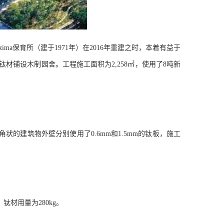
zima
保育所（建于
1971
年）在
2016
年重建之时，本着有益于
钛材铺设木制园舍。工程施工面积为
2,258
㎡，使用了
8
吨新
角状的建筑物外壁分别使用了
0.6mm
和
1.5mm
的钛板，施工
，钛材用量为
280kg
。