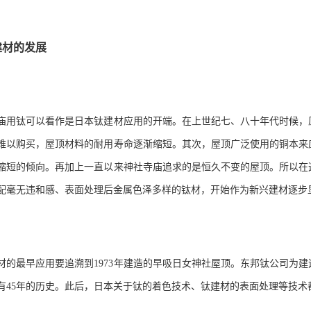
建材的发展
庙用钛可以看作是日本钛建材应用的开端。在上世纪七、八十年代时候，
难以购买，屋顶材料的耐用寿命逐渐缩短。其次，屋顶广泛使用的铜本来
缩短的倾向。再加上一直以来神社寺庙追求的是恒久不变的屋顶。所以在
配毫无违和感、表面处理后金属色泽多样的钛材，开始作为新兴建材逐步
材的最早应用要追溯到
1973
年建造的早吸日女神社屋顶。东邦钛公司为建
有
45
年的历史。此后，日本关于钛的着色技术、钛建材的表面处理等技术