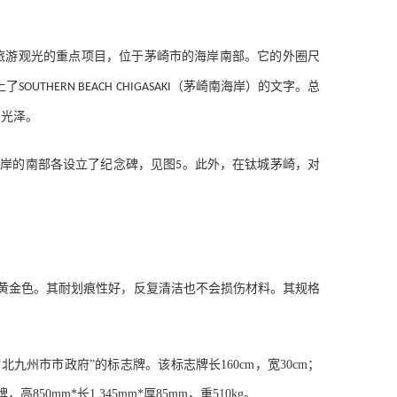
旅游观光的重点项目，位于茅崎市的海岸南部。它的外圈尺
上了
（茅崎南海岸）的文字。总
SOUTHERN BEACH CHIGASAKI
的光泽。
海岸的南部各设立了纪念碑，见图
。此外，在钛城茅崎，对
5
出黄金色。其耐划痕性好，反复清洁也不会损伤材料。其规格
北九州市市政府”的标志牌。该标志牌长160cm，宽30cm；
mm*长1,345mm*厚85mm，重510kg。