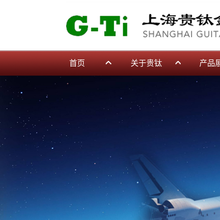
首页
关于贵钛
产品
公司简介
钛法兰
企业文化
钛加工
工艺流程
钛铸件
公司环境
超声波
厂房一角
钛锻件
钛螺丝
更多分