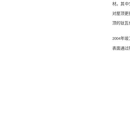
材。其中
对屋顶更
顶的钛瓦
年竣
2004
表面通过