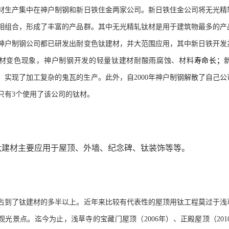
材生产集中在神户制钢和新日铁住金两家公司。新日铁住金公司将无光精
相组合，形成了丰富的产品群。其中无光精轧钛材是用于建筑物最多的产
神户制钢公司都已研发出耐变色钛建材，并大范围应用，其中新日铁开发
材变色现象，神户制钢开发的轻量钛建材耐酸雨腐蚀、材料
寿命长；
，实现了加工复杂的鬼瓦的生产。此外，自
2000
年神户制钢解散了自己公
只有
3
个使用了该公司的钛材。
钛建材主要应用于屋顶、外墙、纪念碑、钛装饰等等。
占到了钛建材的多半以上。近年来比较有代表性的屋顶用钛工程莫过于浅
观光景点。迄今为止，浅草寺的宝藏门屋顶（
2006
年）、正殿屋顶（
201