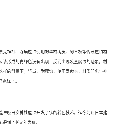
原先神社、寺庙屋顶使用的丝柏树皮、薄木板等传统屋顶材
应该形成的青绿色没有出现，反而出现发黑腐蚀的迹象，材
这样的背景下，轻量、耐腐蚀、使用寿命长、材质印象与神
显露锋芒。
造早吸日女神社屋顶开发了钛的着色技术。迄今为止日本建
都得到了长足的发展。