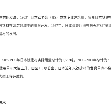
建材的发展，
1983
年日本钛协会（
JIS
）成立专业建筑组，负责日本钛建
展钛材在建筑领域中的用途开发。
1987
年，日本建设厅颁布防火材料“第
1
建材的发展。
1990
～
1999
年日本钛建材实际用量总计为
1,537
吨，
2000~2011
年总计为
71
使用量却大幅上升。由图
1
可以看出，日本近年来钛建材的发货量也不
大型工程造成的。
技术