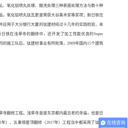
轧、氧化铝喷丸处理、酸洗处理三种表面处理方法与数十种
品，氧化铝喷丸钛瓦更是荣获大谷美术奖等奖项；新日铁住
并应用于大分银行大厦的钛建材经过十几年的实践检验，未
新日铁在浅草寺的翻修中，还开发了加工性能优良的
Super
司的施工队后，钛建材事业有所败落，
2009
年国内
15
个建筑
草寺翻修工程。浅草寺是是东京都内最古老的寺庙，也是日
在线咨询
0
年）、五重塔屋顶翻修（
2017
年）工程当中都采用了钛建