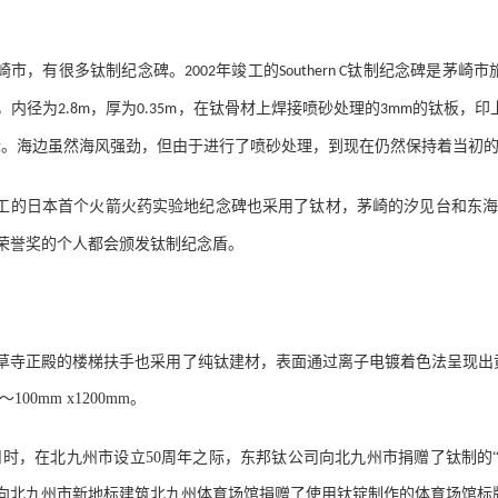
崎市，有很多钛制纪念碑。
年竣工的
钛制纪念碑是茅崎市
2002
Southern C
，内径为
，厚为
，在钛骨材上焊接喷砂处理的
的钛板，印
2.8m
0.35m
3mm
。海边虽然海风强劲，但由于进行了喷砂处理，到现在仍然保持着当初
g
工的日本首个火箭火药实验地纪念碑也采用了钛材，茅崎的汐见台和东
荣誉奖的个人都会颁发钛制纪念盾。
年浅草寺正殿的楼梯扶手也采用了纯钛建材，表面通过离子电镀着色法呈现
～100mm x1200mm。
年2月时，在北九州市设立50周年之际，东邦钛公司向北九州市捐赠了钛制的“
又向北九州市新地标建筑北九州体育场馆捐赠了使用钛锭制作的体育场馆标牌，高850