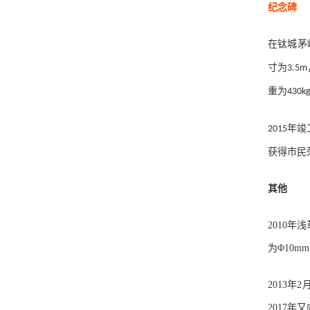
纪念碑
在钛城茅
寸为
3.5m
重为
430k
年竣
2015
获得市民
其他
2010
为Φ10mm
2013
2017年