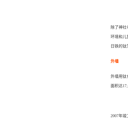
除了神社
环境和儿
日铁的钛
外墙
外墙用钛
面积达
17
2007
年竣