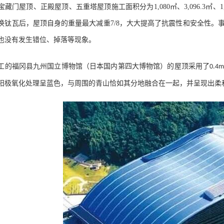
宝藏门屋顶、正殿屋顶、五重塔屋顶施工面积分为
1,080
㎡、
3,096.3
㎡、
1
换钛瓦后，屋顶自身的重量最大减重
7/8
，大大提高了抗震性和安全性。
也没有发生错位、掉落等现象。
工的福冈县九州国立博物馆（日本国内第四大博物馆）的屋顶采用了
0.4
阳极氧化处理呈蓝色，与周围的青山恰如其分地融合在一起，并呈现出柔