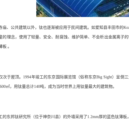
寺庙、公共建筑以外，钛也逐渐被应用于民间建筑。如爱知县丰田市的
Ko
童的理念，使用了轻量、安全、耐腐蚀、维护简单、不会析出金属离子的
薄板
。
仅次于屋顶。
1994
年竣工的东京国际展览馆（俗称东京
Big Sight
）呈倒三
,600
㎡，用钛量总计
140
吨，成为当时世界上用钛量最大的建筑物。
工的东邦钛研究所（位于神奈川县）的外墙采用了
1.2mm
厚的蓝色钛薄板