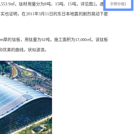
,553.9
㎡，钛材用量分为
8
吨、
15
吨、
15
吨，详见图
2
。通过
示例分组1
事实也证明，在
2011
年
3
月
11
日的东日本地震的剧烈晃动下屋
厚的钛板，用钛量为
吨，施工面积为
㎡。该钛板
mm
52
17,000
和优美的曲线，状似波浪。